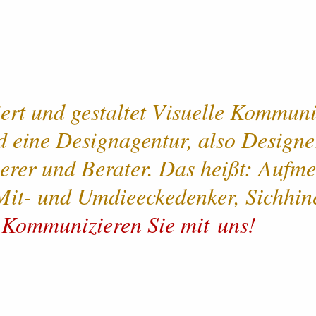
ert und gestaltet Visuelle Kom­mu­ni­
d eine Designagentur, also Designe
rer und Berater. Das heißt: Aufmerk
it- und Um­die­ecke­denker, Sich­hine
Kommunizieren Sie mit uns!