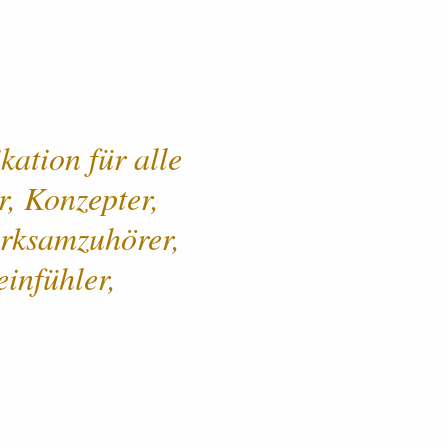
ka­tion für alle
r, Konzepter,
­sam­zu­hörer,
in­fühler,