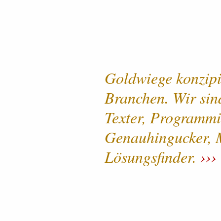
Goldwiege kon­zi­pi
Branchen. Wir sin
Texter, Programmie
Genau­hin­gucker, M
Lösungs­ﬁnder.