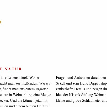
M
T NATUR
ihre Lebensmittel? Woher
 ziehen. Hofgärtner Armin
cht man aus fließendem Wasser
en die Entdeckernasen dabei auf
, findet man aus einem Irrgarten
 die Geheimnisse der Natur. Eine
edere in Weimar birgt eine Menge
ne Gestaltungsarbeit von uns. Für
ecker. Und die können jetzt mit
kleine und große Schlaumeier und
silien und einem bunten Heft mit