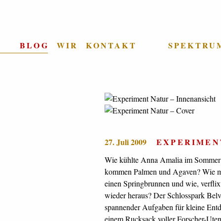
BLOG
WIR
KONTAKT
SPEKTRU
27. Juli 2009
EXPERIMEN
Wie kühlte Anna Amalia im Sommer 
Fragen und Antworten durch den Park
kommen Palmen und Agaven? Wie ma
Sckell und sein Hund Dippel stups
einen Springbrunnen und wie, verflixt
zauberhafte Details und zeigen ihnen
wieder heraus? Der Schlosspark Belv
Idee der Klassik Stiftung Weimar, ei
spannender Aufgaben für kleine Entd
einem Rucksack voller Forscher-Uten