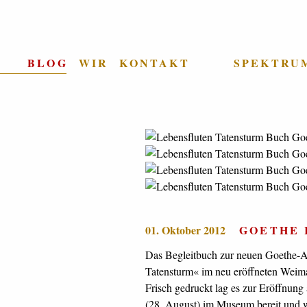
BLOG
WIR
KONTAKT
SPEKTRU
01. Oktober 2012
GOETHE
Das Begleitbuch zur neuen Goethe-A
Abbildungen das vielseitige Leben (un
Tatensturm« im neu eröffneten Wei
und Experten gleichermaßen unterh
Frisch gedruckt lag es zur Eröffnung
Rekapitulation der Ausstellung zusätz
(28. August) im Museum bereit und we