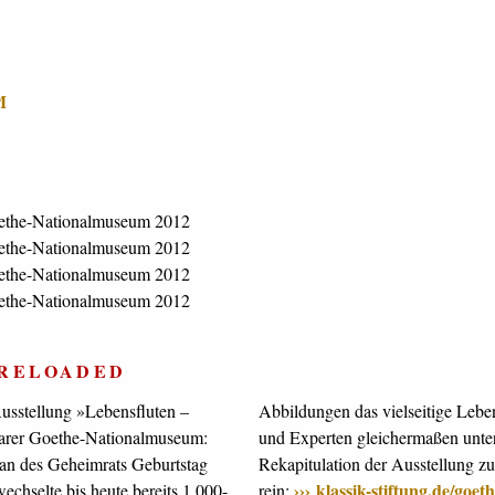
M
 RELOADED
usstellung »Lebensfluten –
d Genie) des JWvG für Laien
marer Goethe-Nationalmuseum:
altsam und bietet neben der
 an des Geheimrats Geburtstag
liche Finessen. Schauen Sie mal
klassik-stiftung.de/goet
chselte bis heute bereits 1.000-
rein: